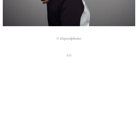
© Depositphotos
Ads