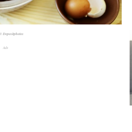
© Depositphotos
Ads