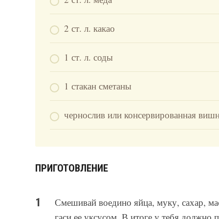
2 ст. л. какао
1 ст. л. соды
1 стакан сметаны
чернослив или консервированная вишн
ПРИГОТОВЛЕНИЕ
Смешивай воедино яйца, муку, сахар, мас
гаси ее уксусом. В итоге у тебя должно п