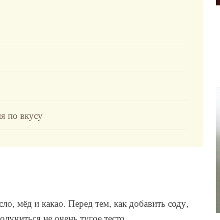
я по вкусу
ло, мёд и какао. Перед тем, как добавить соду,
олучиться не очень тугое тесто.