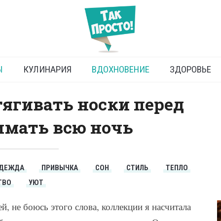
 носки: причины, почему
девать носки перед сном
Ы
КУЛИНАРИЯ
ВДОХНОВЕНИЕ
ЗДОРОВЬЕ
атягивать носки перед
имать всю ночь
ДЕЖДА
ПРИВЫЧКА
СОН
СТИЛЬ
ТЕПЛО
ТВО
УЮТ
й, не боюсь этого слова, коллекции я насчитала