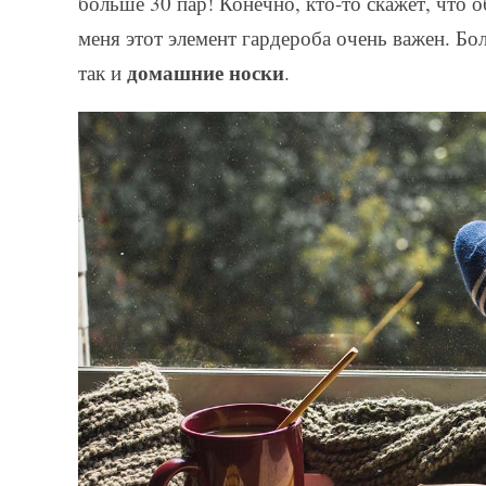
больше 30 пар! Конечно, кто-то скажет, что 
меня этот элемент гардероба очень важен. Бол
домашние носки
так и
.