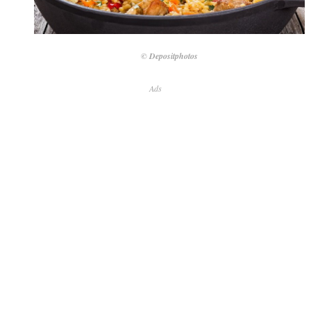
© Depositphotos
Ads