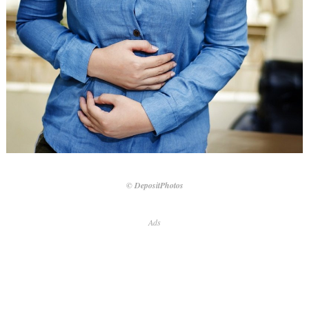
© DepositPhotos
Ads