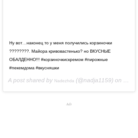
Ну вот…наконец то у меня получились корзиночки
????????. Майора кривовастенько? но ВКУСНЫЕ
ОБАЛДЕННО!!! #корзиночкискремом #пирожные
#пекемдома #вкусняшки
A post shared by
(@nadja1159) on
Nadezhda
Nov 21
Ads