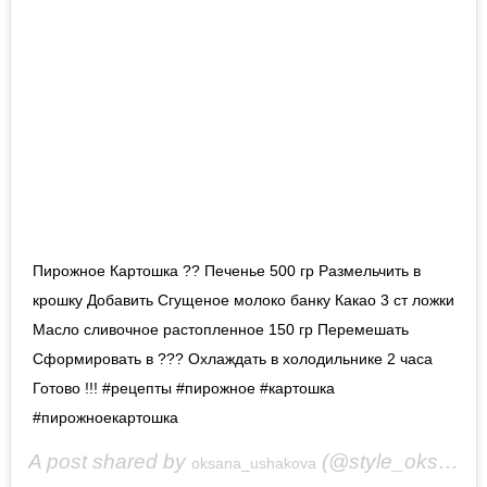
Пирожное Картошка ?? Печенье 500 гр Размельчить в
крошку Добавить Сгущеное молоко банку Какао 3 ст ложки
Масло сливочное растопленное 150 гр Перемешать
Сформировать в ??? Охлаждать в холодильнике 2 часа
Готово !!! #рецепты #пирожное #картошка
#пирожноекартошка
A post shared by
(@style_oksana_ushakova) on
oksana_ushakova