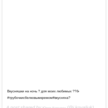
Вкусняшки на ночь ? для моих любимых ??☕
#трубочкисбелковымкремом#вкусняха?
A post shared by
(@i.kovaliuk) on
Юлия Ковалюк
Apr