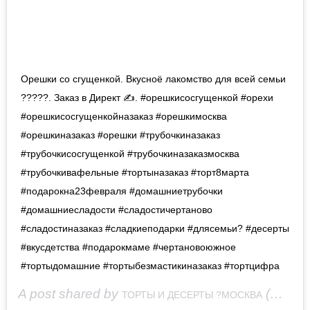
Орешки со сгущенкой. Вкусноё лакомство для всей семьи
?‍?‍?‍??. Заказ в Директ ✍. #орешкисосгущенкой #орехи
#орешкисосгущенкойназаказ #орешкимосква
#орешкиназаказ #орешки #трубочкиназаказ
#трубочкисосгущенкой #трубочкиназаказмосква
#трубочкивафельные #тортыназаказ #торт8марта
#подарокна23февраля #домашниетрубочки
#домашниесладости #сладостичертаново
#сладостиназаказ #сладкиеподарки #длясемьи? #десерты
#вкусдетства #подарокмаме #чертановоюжное
#тортыдомашние #тортыбезмастикиназаказ #тортцифра
A post shared by
(@natalija_cake) on
ТОРТЫ И ДЕСЕРТЫ ?МОСКВА