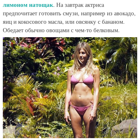
лимоном натощак
. На завтрак актриса
предпочитает готовить смузи, например из авокадо,
яиц и кокосового масла, или овсянку с бананом.
Обедает обычно овощами с чем-то белковым.