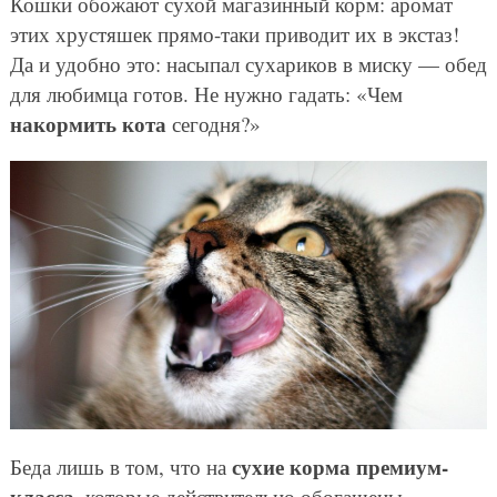
Кошки обожают сухой магазинный корм: аромат
этих хрустяшек прямо-таки приводит их в экстаз!
Да и удобно это: насыпал сухариков в миску — обед
для любимца готов. Не нужно гадать: «Чем
накормить кота
сегодня?»
сухие корма премиум-
Беда лишь в том, что на
класса
, которые действительно обогащены