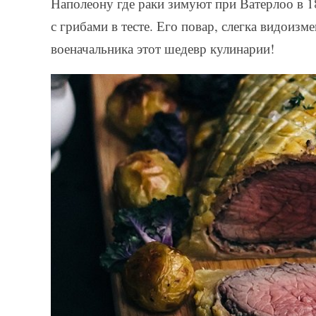
Наполеону где раки зимуют при Ватерлоо в 1
с грибами в тесте. Его повар, слегка видоизм
военачальника этот шедевр кулинарии!