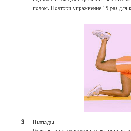
полом. Повтори упражнение 15 раз для 
Выпады
Расставь ноги на ширину плеч, поставь р