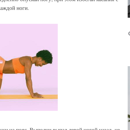
каждой ноги.
уки на пояс. Выполни выпад левой ногой назад, не