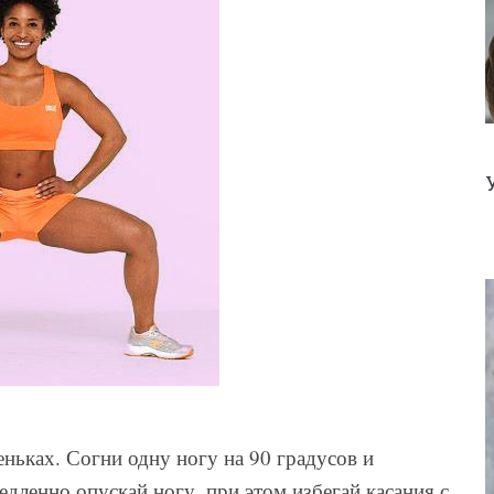
ньках. Согни одну ногу на 90 градусов и
едленно опускай ногу, при этом избегай касания с