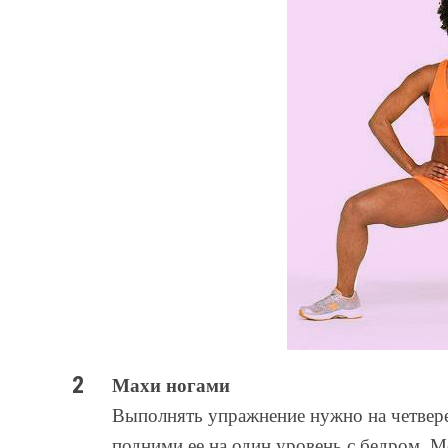
Махи ногами
Выполнять упражнение нужно на четвере
подними ее на один уровень с бедром. М