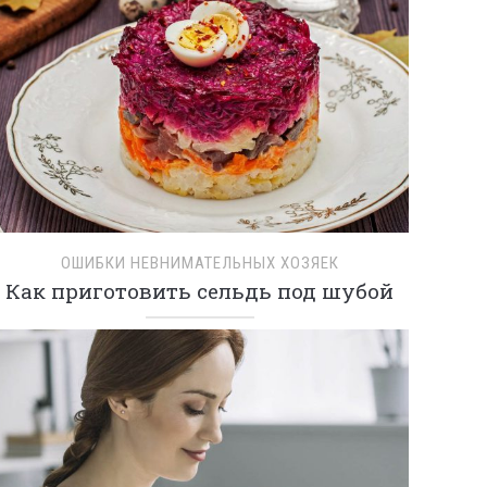
ОШИБКИ НЕВНИМАТЕЛЬНЫХ ХОЗЯЕК
Как приготовить сельдь под шубой