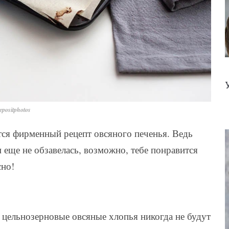
positphotos
тся фирменный рецепт овсяного печенья. Ведь
м еще не обзавелась, возможно, тебе понравится
сно!
о цельнозерновые овсяные хлопья никогда не будут