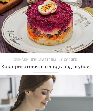
ОШИБКИ НЕВНИМАТЕЛЬНЫХ ХОЗЯЕК
Как приготовить сельдь под шубой