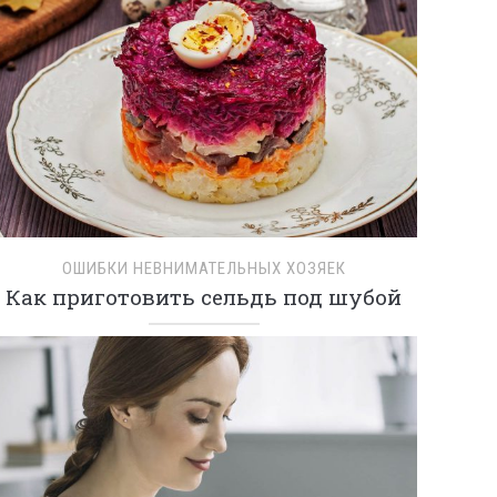
ОШИБКИ НЕВНИМАТЕЛЬНЫХ ХОЗЯЕК
Как приготовить сельдь под шубой