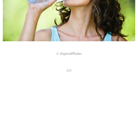
© DepositPhotos
Ads