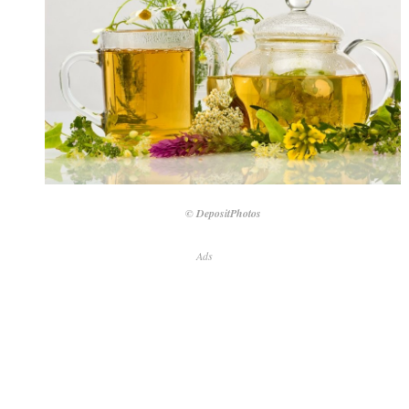
© DepositPhotos
Ads