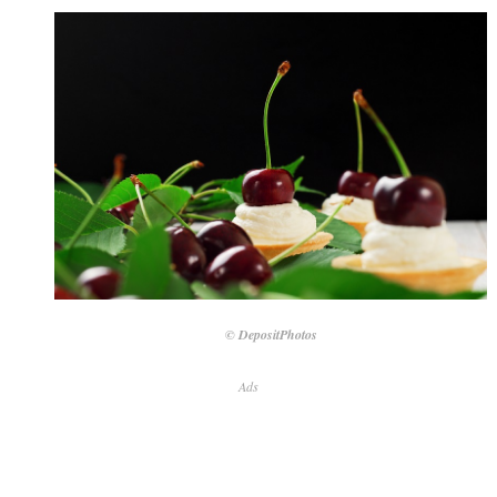
© DepositPhotos
Ads