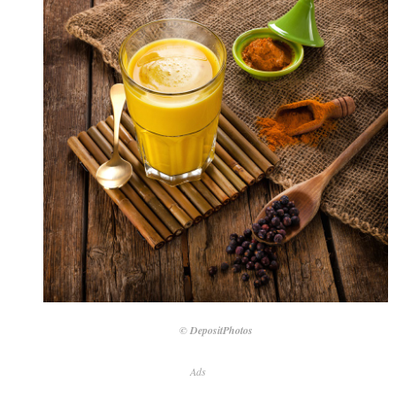
© DepositPhotos
Ads