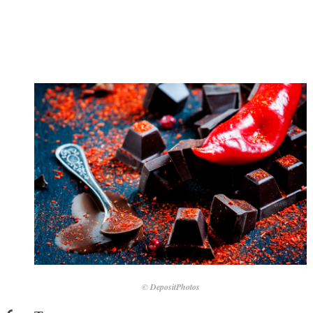
© DepositPhotos