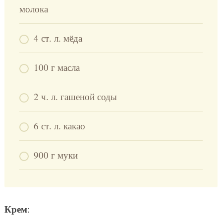
молока
4 ст. л. мёда
100 г масла
2 ч. л. гашеной соды
6 ст. л. какао
900 г муки
Крем
: