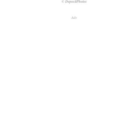
© DepositPhotos
Ads