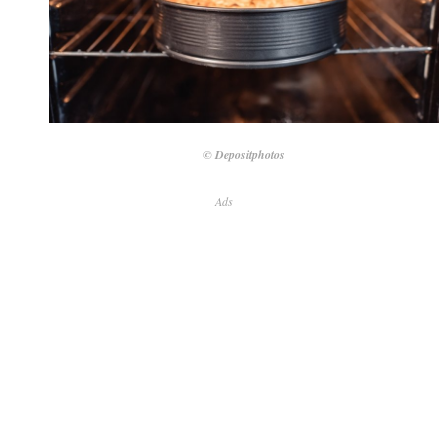
© Depositphotos
Ads