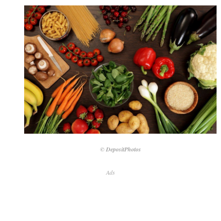
© DepositPhotos
Ads