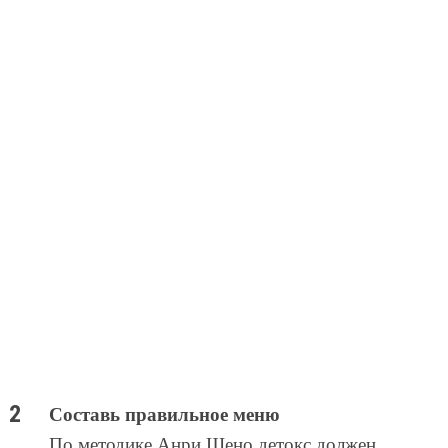
Составь правильное меню
По методике Анри Шено детокс должен