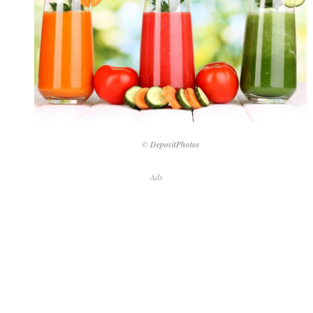
© DepositPhotos
Ads