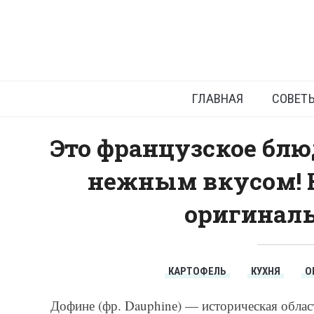
Как вкус
ГЛАВНАЯ
СОВЕТ
Это французское блю
нежным вкусом! К
оригиналь
КАРТОФЕЛЬ
КУХНЯ
О
Дофине (фр. Dauphinе) — историческая облас