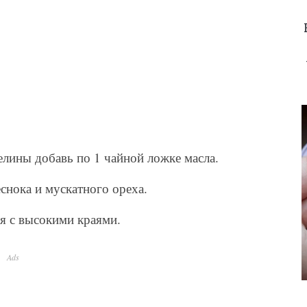
елины добавь по 1 чайной ложке масла.
снока и мускатного ореха.
я с высокими краями.
Ads