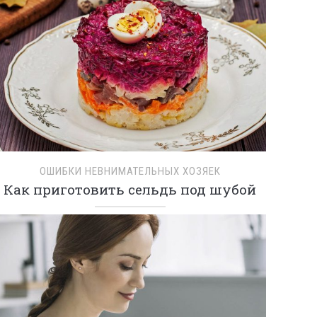
ОШИБКИ НЕВНИМАТЕЛЬНЫХ ХОЗЯЕК
Как приготовить сельдь под шубой