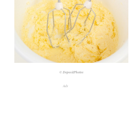
© DepositPhotos
Ads