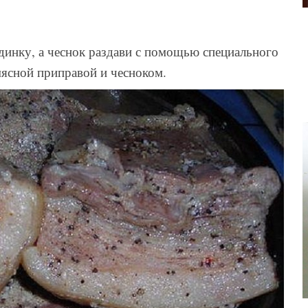
динку, а чеснок раздави с помощью специального
мясной приправой и чесноком.