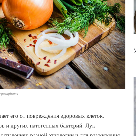
positphotos
ает его от повреждения здоровых клеток.
в и других патогенных бактерий. Лук
воспалениях разной этиологии и для разжижения