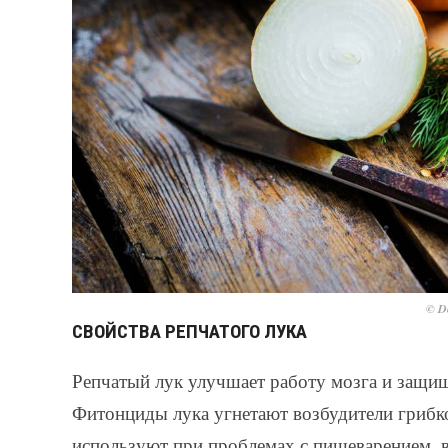
© De
СВОЙСТВА РЕПЧАТОГО ЛУКА
Репчатый лук улучшает работу мозга и защищ
Фитонциды лука угнетают возбудители грибко
используют при проблемах с пищеварением, 