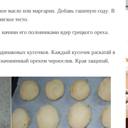
ное масло или маргарин. Добавь гашеную соду. В
ягкое тесто.
 начини его половинками ядер грецкого ореха.
 одинаковых кусочков. Каждый кусочек раскатай в
1 начиненный орехом чернослив. Края защипай,