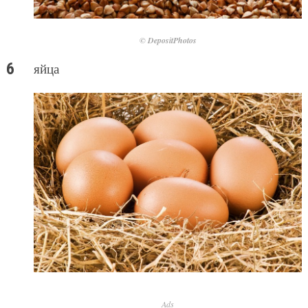
© DepositPhotos
яйца
Ads