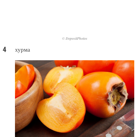
© DepositPhotos
хурма