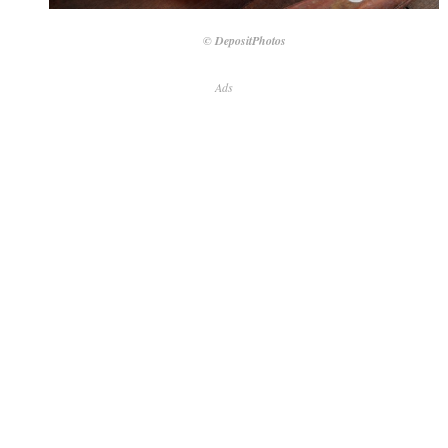
© DepositPhotos
Ads