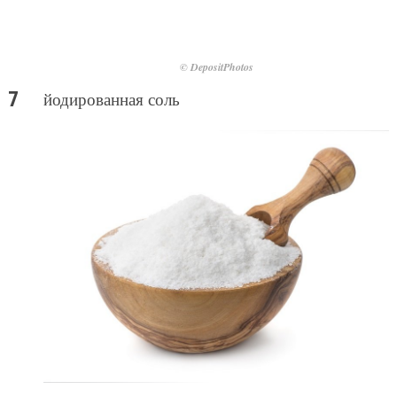
© DepositPhotos
йодированная соль