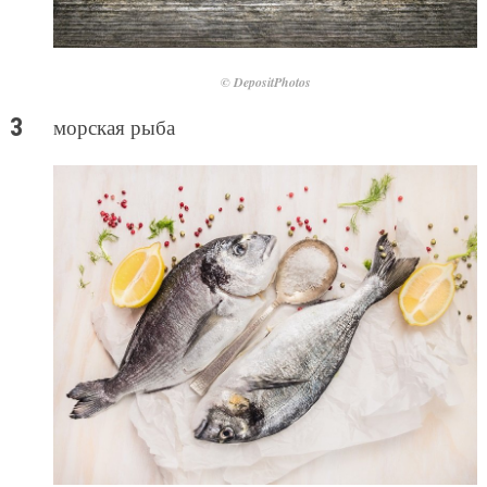
© DepositPhotos
морская рыба