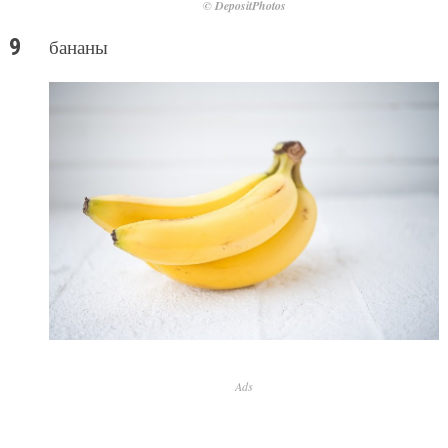
© DepositPhotos
бананы
Ads