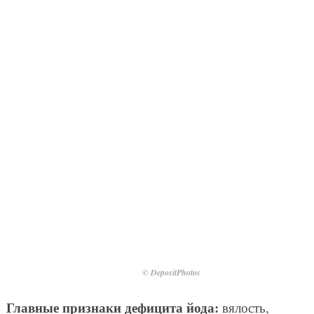
© DepositPhotos
Главные признаки дефицита йода:
вялость,