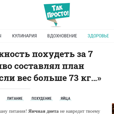
ная диета на неделю
Ы
КУЛИНАРИЯ
ВДОХНОВЕНИЕ
ЗДОРОВЬЕ
ность похудеть за 7
иво составлял план
сли вес больше 73 кг…»
ПИТАНИЕ
ПОХУДЕНИЕ
ЯЙЦА
Яичная диета
лану питания!
не навредит твоему