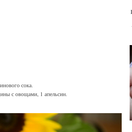
синового сока.
дины с овощами, 1 апельсин.