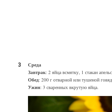
Среда
Завтрак
: 2 яйца всмятку, 1 стакан апель
Обед
: 200 г отварной или тушеной говя
Ужин
: 3 сваренных вкрутую яйца.