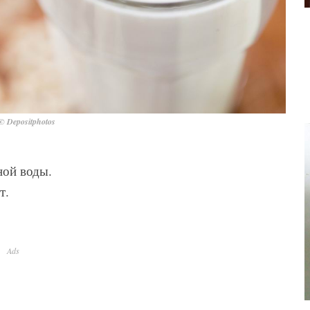
© Depositphotos
ной воды.
т.
Ads