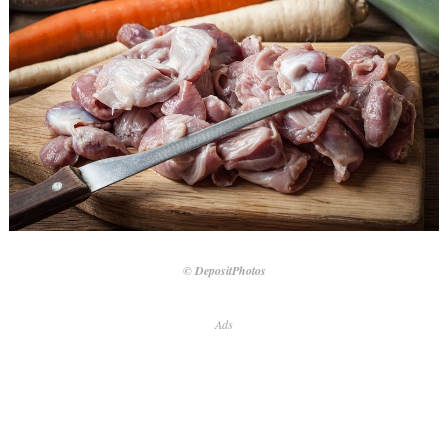
© DepositPhotos
Ads