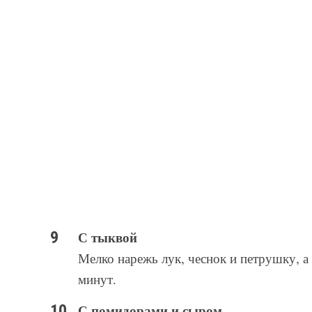
С тыквой
Мелко нарежь лук, чеснок и петрушку, а
минут.
С помидорами и сыром