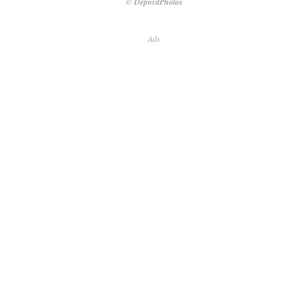
© DepositPhotos
Ads